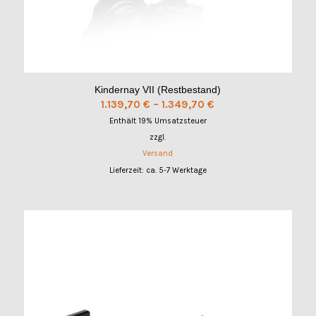
Kindernay VII (Restbestand)
Preisspanne:
1.139,70
€
–
1.349,70
€
1.139,70 €
Enthält 19% Umsatzsteuer
bis
zzgl.
1.349,70 €
Versand
Lieferzeit: ca. 5-7 Werktage