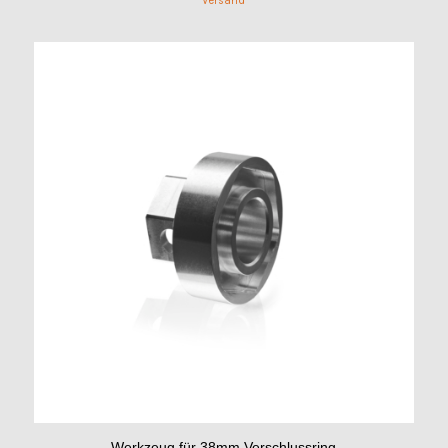
Versand
Werkzeug für 38mm Verschlussring