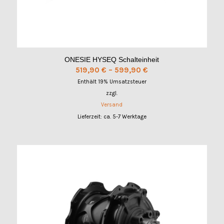
ONESIE HYSEQ Schalteinheit
Preisspanne:
519,90
€
–
599,90
€
519,90 €
Enthält 19% Umsatzsteuer
bis
zzgl.
599,90 €
Versand
Lieferzeit: ca. 5-7 Werktage