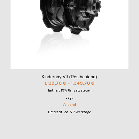
Kindernay VII (Restbestand)
Preisspanne:
1.139,70
€
–
1.349,70
€
1.139,70 €
Enthält 19% Umsatzsteuer
bis
zzgl.
1.349,70 €
Versand
Lieferzeit: ca. 5-7 Werktage