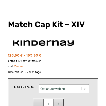
Match Cap Kit – XIV
Preisspanne:
126,90
€
–
199,90
€
126,90 €
Enthält 19% Umsatzsteuer
bis
zzgl.
Versand
199,90 €
Lieferzeit: ca. 5-7 Werktage
Einbaubreite